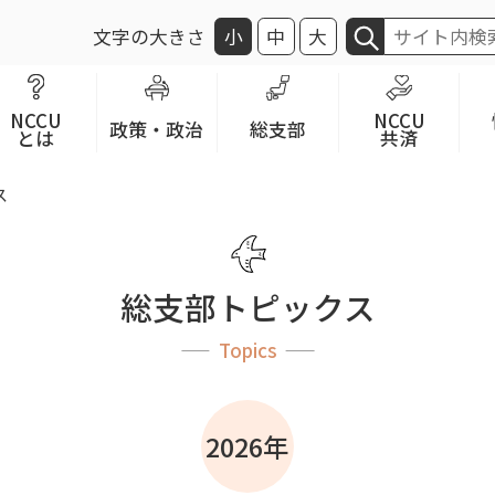
文字の大きさ
小
中
大
NCCU
NCCU
政策・政治
総支部
とは
共済
ス
総支部トピックス
Topics
2026年