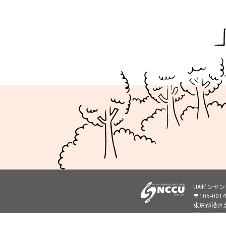
UAゼンセ
〒105-0014
東京都港区芝
TEL.
03-573
info@nccu.g