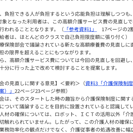
、負担できる人が負担するという応能負担は理解しつつも、
対象となった利用者は、この高額介護サービス費の見直し
行われることとなります。（
「参考資料1」
17ページの2
給者は、ほとんどのクラスで自己負担限度額に張り付く）
療保険部会で議論されている新たな高額療養費の見直しに
担の限界を超えることにもつながります。
ら、高額介護サービス費については今回の見直しを回避し
十分に行った上で改めて検討することを提案します。
会の見直しに関する意見】＜要約＞（
資料3「介護保険制
案）」
22ページ23ページ参照）
会は、そのスタートした時の趣旨から介護保険制度に関す
について議論することを目的に設置されていると認識して
人材の確保については、ロボット、ＩＣＴの活用以外「介
切触れられていません。したがって、この介護人材の確保
業務効率化の観点だけでなく、介護従事者の処遇改善に幅