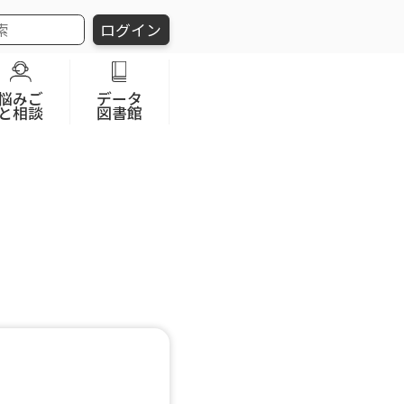
ログイン
悩みご
データ
と相談
図書館
」