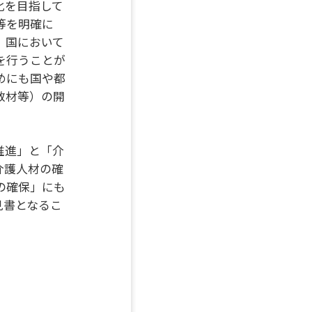
化を目指して
等を明確に
、国において
を行うことが
めにも国や都
教材等）の開
推進」と「介
介護人材の確
の確保」にも
見書となるこ