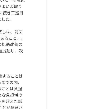
いよいよ取り
に続き三巡目
ました。
直しは、前回
であること」、
の処遇改善の
題提起し、次
論することは
るまでの間、
ることは負担
々な負担増の
囲を超えた話
ことが懸念さ