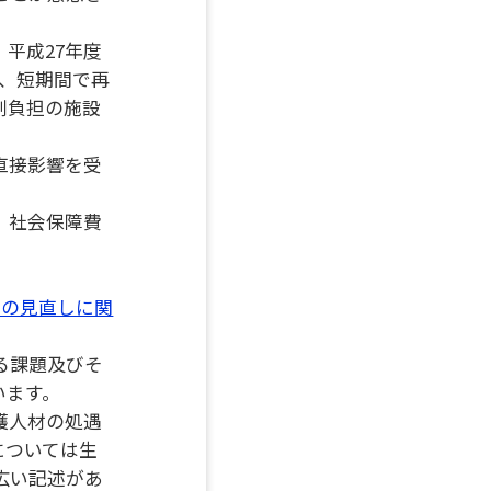
平成27年度
で、短期間で再
割負担の施設
直接影響を受
、社会保障費
度の見直しに関
る課題及びそ
います。
護人材の処遇
については生
広い記述があ