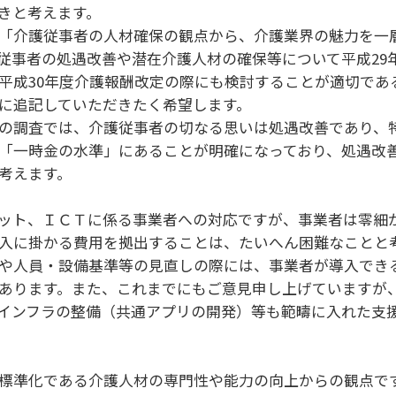
きと考えます。
「介護従事者の人材確保の観点から、介護業界の魅力を一
従事者の処遇改善や潜在介護人材の確保等について平成29
平成30年度介護報酬改定の際にも検討することが適切であ
に追記していただきたく希望します。
の調査では、介護従事者の切なる思いは処遇改善であり、
「一時金の水準」にあることが明確になっており、処遇改
考えます。
ット、ＩＣＴに係る事業者への対応ですが、事業者は零細
入に掛かる費用を拠出することは、たいへん困難なことと考
や人員・設備基準等の見直しの際には、事業者が導入でき
あります。また、これまでにもご意見申し上げていますが
インフラの整備（共通アプリの開発）等も範疇に入れた支
標準化である介護人材の専門性や能力の向上からの観点で