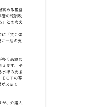
層高める基盤
年度の報酬改
る」との考え
特に「賃金体
善に一層の支
が多く高額な
えます。 そ
る水準の支援
、ＩＣＴの導
援が必要で
すが、介護人