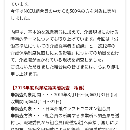
ています。
今年はNCCU組合員の中から6,500名の方を対象に実施
しました。
内容は、基本的な就業実態に加えて、介護現場における
時事的テーマについても取り上げています。今回は「労
働基準法についての介護従事者の認識」と「2012年の
介護保険制度見直しによる影響」についての項目を設け
て、介護職が置かれている現状を調査しました。
ご協力いただきました組合員の皆さまには、心より御礼
申し上げます。
【2013年度 就業意識実態調査 概要】
●調査対象期間・・・2013年3月1日～同年3月31日 (回
収期間:同年4月1日～22日)
●調査対象・・・日本介護クラフトユニオン組合員
●調査方法・・・組合員の所属する事業所へ調査票を送
付し、職場委員から組合員(職種指定)へ直接手渡しによ
り配布。無記名自記式による回答後、職場単位で回収し