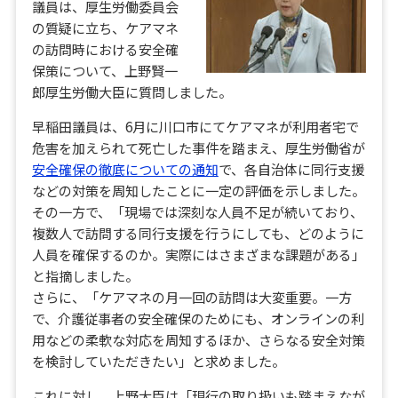
議員は、厚生労働委員会
の質疑に立ち、ケアマネ
の訪問時における安全確
保策について、上野賢一
郎厚生労働大臣に質問しました。
早稲田議員は、6月に川口市にてケアマネが利用者宅で
危害を加えられて死亡した事件を踏まえ、厚生労働省が
安全確保の徹底についての通知
で、各自治体に同行支援
などの対策を周知したことに一定の評価を示しました。
その一方で、「現場では深刻な人員不足が続いており、
複数人で訪問する同行支援を行うにしても、どのように
人員を確保するのか。実際にはさまざまな課題がある」
と指摘しました。
さらに、「ケアマネの月一回の訪問は大変重要。一方
で、介護従事者の安全確保のためにも、オンラインの利
用などの柔軟な対応を周知するほか、さらなる安全対策
を検討していただきたい」と求めました。
これに対し、上野大臣は「現行の取り扱いも踏まえなが