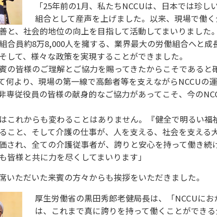
「25年前の1月、私たちNCCUは、日本では珍し
組合として産声を上げました。以来、現場で働く
善と、社会的地位の向上を目指して活動してまいりました
組合員約8万8,000人を擁する、業界最大の労働組合へと成
そして、様々な政策を実現することができました。
賓の皆様のご理解とご協力を賜ってきたからこそであると
て何より、現場の第一線で高齢者等を支えながらNCCUの
非専従役員の皆様の献身的なご協力があってこそ、今のNC
はこれからも変わることはありません。『健全で明るい福
ること、そして介護の仕事が、人を支える、社会を支える
価され、全ての介護従事者が、誇りと安心を持って働き続
も皆様と共に力を尽くしてまいります」
席いただいた来賓の方々からも挨拶をいただきました。
厚生労働省の黒田秀郎老健局長は、「NCCUにお
は、これまで真に誇りを持って働くことができる