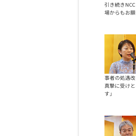
引き続きNC
場からもお願
事者の処遇改
真摯に受けと
す」