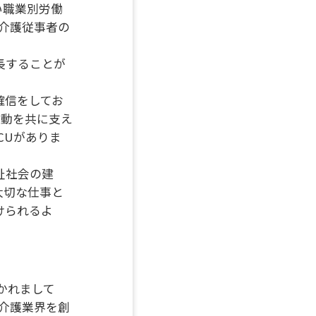
い職業別労働
介護従事者の
。
長することが
確信をしてお
運動を共に支え
CUがありま
祉社会の建
大切な仕事と
けられるよ
かれまして
介護業界を創