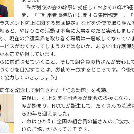
「私が労使の会の幹事に就任しておよそ10年が経
間、『ご利用者虐待防止に関する集団協定』、『
ラスメント防止に関する集団協定』などを労使で取り組ん
知ると、やはりこの活動は本当に大事なのだと実感しまし
り、現在の介護業界を取り巻く環境は一層厳しくなってい
ービスがなくなってしまうのではないか、あるいは介護保
か本気で危惧しています。
らに前進させていくこと、そして組合員の皆さんが安心し
づくりを目指すことは、労使で一致するところです。今後
て協力していきましょう」
0周年を記念して制作された『記念動画』を視聴。
最後は、村上久美子副会長が閉会の挨拶に立ち、
度が始まり、NCCUが誕生して、たくさんの荒波
ら25年を迎えました。
これはひとえに全国の組合員の皆さんのご協力、
位のご協力があってこそです。