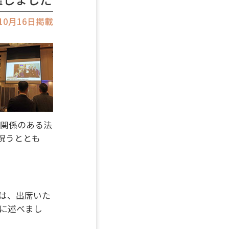
年10月16日掲載
使関係のある法
を祝うととも
は、出席いた
に述べまし