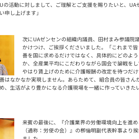
CUの活動に対しまして、ご理解とご支援を賜りたいと、UA
い申し上げます」
次にUAゼンセンの組織内議員、田村まみ参議院
かけつけ、ご挨拶くださいました。「これまで皆
善を国に求めるだけではなく、具体的にどのよう
か、全産業平均にこだわりながら国会で論戦をし
やはり賃上げのために介護報酬の改定を待つだけ
善はなかなか実現しません。あらためて、組合員の皆さん
め、生活がより豊かになる介護現場を一緒に作っていきた
来賓の最後に、『介護業界の労働環境向上を進め
（通称：労使の会）』の栁倫明副代表幹事より挨
ました。