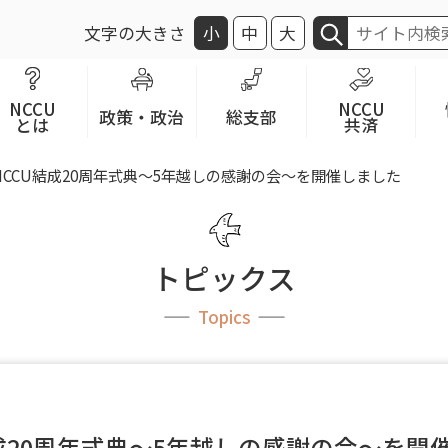
文字の大きさ
小
中
大
NCCU
NCCU
政策・政治
総支部
とは
共済
NCCU結成20周年式典～5年越しの感謝の会～を開催しました
トピックス
Topics
結成20周年式典～5年越しの感謝の会～を開