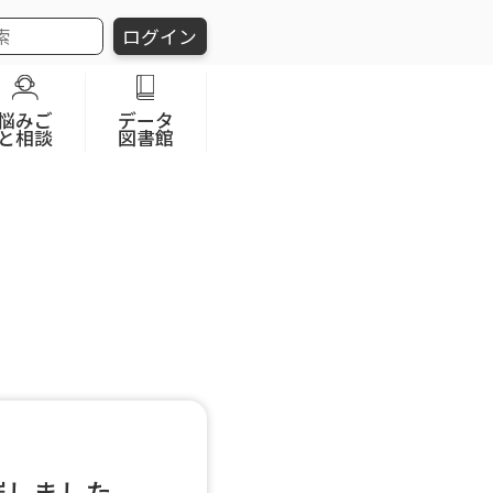
ログイン
悩みご
データ
と相談
図書館
催しました