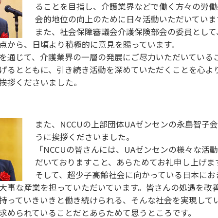
ることを目指し、介護業界などで働く方々の労働
会的地位の向上のために日々活動いただいていま
また、社会保障審議会介護保険部会の委員として
点から、日頃より積極的に意見を賜っています。
を通じて、介護業界の一層の発展にご尽力いただいている
げるとともに、引き続き活動を深めていただくことを心よ
挨拶くださいました。
また、NCCUの上部団体UAゼンセンの永島智子
うに挨拶くださいました。
「NCCUの皆さんには、UAゼンセンの様々な活
だいておりますこと、あらためてお礼申し上げま
そして、超少子高齢社会に向かっている日本にお
大事な産業を担っていただいています。皆さんの処遇を改
持っていきいきと働き続けられる、そんな社会を実現して
求められていることだとあらためて思うところです。