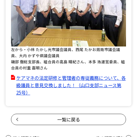
左から・小林 たかし光市議会議員、西尾 たかお周南市議会議
員、大内 かずや県議会議員
磯部 徹総支部長、組合員の高島 晴紀さん、本多 浩運営委員、組
合員の村重 嘉明さん
ケアマネの法定研修と管理者の専従義務について、各
級議員と意見交換しました！（山口支部ニュース第
25号）
一覧に戻る