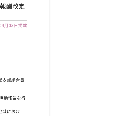
護報酬改定
年04月03日掲載
総支部組合員
合活動報告を行
地域におけ