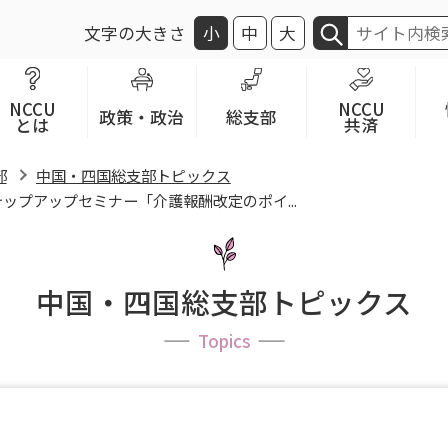
文字の大きさ
小
中
大
NCCU
NCCU
政策・政治
総支部
とは
共済
部
中国・四国総支部トピックス
ップアップセミナー「介護報酬改定のポイ...
中国・四国総支部トピックス
Topics