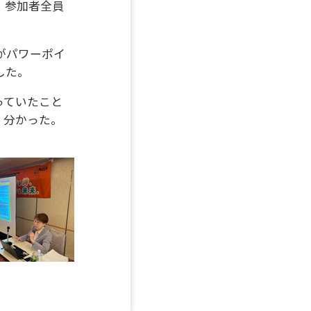
、参加者全員
がパワーポイ
した。
っていたこと
く分かった。